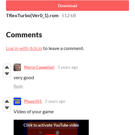
Download
TRexTurbo(Ver0_1).rom
512 kB
Comments
Log in with itch.io
to leave a comment.
Marco Cappellari
3 years ago
very good
Reply
Phaze101
3 years ago
Video of your game