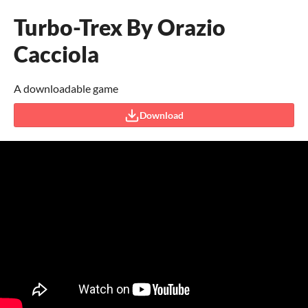
Turbo-Trex By Orazio
Cacciola
A downloadable game
Download